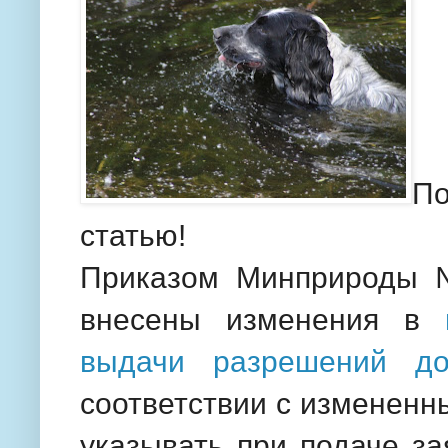
П
статью!
Приказом Минприроды №
внесены изменения в
выдачи разрешений до
соответствии с измененн
указывать при подаче з