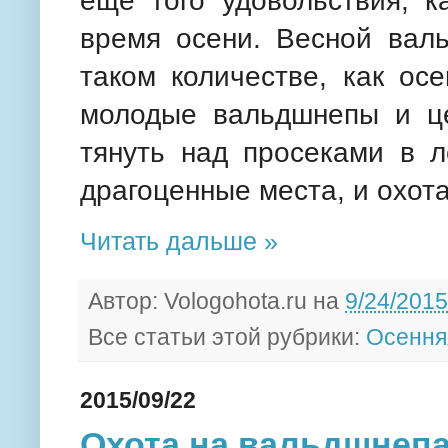
еще того удовольствия, к
время осени. Весной валь
таком количестве, как ос
молодые вальдшнепы и ц
тянуть над просеками в л
драгоценные места, и охот
Читать дальше »
Автор:
Vologohota.ru
на
9/24/2015
Все статьи этой рубрики:
Осення
2015/09/22
Охота на вальдшнепа