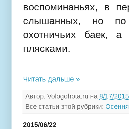
воспоминаньях, в пе
слышанных, но по 
охотничьих баек, а
плясками.
Читать дальше »
Автор:
Vologohota.ru
на
8/17/2015
Все статьи этой рубрики:
Осення
2015/06/22