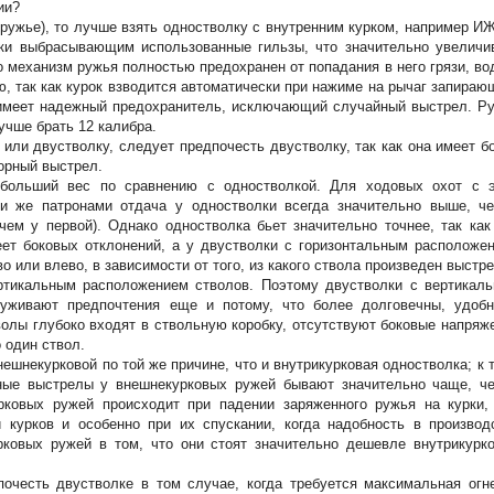
ии?
ружье), то лучше взять одностволку с внутренним курком, например ИЖ
ки выбрасывающим использованные гильзы, что значительно увеличи
о механизм ружья полностью предохранен от попадания в него грязи, во
ю, так как курок взводится автоматически при нажиме на рычаг запираю
 имеет надежный предохранитель, исключающий случайный выстрел. Р
чше брать 12 калибра.
 или двустволку, следует предпочесть двустволку, так как она имеет б
орный выстрел.
 больший вес по сравнению с одностволкой. Для ходовых охот с 
ми же патронами отдача у одностволки всегда значительно выше, ч
чем у первой). Однако одностволка бьет значительно точнее, так как
еет боковых отклонений, а у двустволки с горизонтальным расположе
о или влево, в зависимости от того, из какого ствола произведен выстре
ртикальным расположением стволов. Поэтому двустволки с вертикал
луживают предпочтения еще и потому, что более долговечны, удоб
волы глубоко входят в ствольную коробку, отсутствуют боковые напряж
 один ствол.
ешнекурковой по той же причине, что и внутрикурковая одностволка; к 
ьные выстрелы у внешнекурковых ружей бывают значительно чаще, ч
рковых ружей происходит при падении заряженного ружья на курки,
 курков и особенно при их спускании, когда надобность в производ
ковых ружей в том, что они стоят значительно дешевле внутрикурк
очесть двустволке в том случае, когда требуется максимальная огн