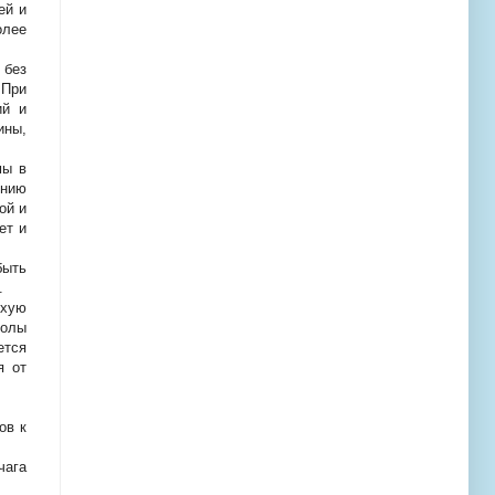
ей и
олее
 без
 При
ий и
ины,
мы в
ению
ой и
ет и
быть
.
охую
волы
ется
я от
ов к
чага