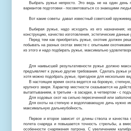
Выбрать ружье непросто. Это ведь не на один день п
вариантов подготовки - посоветоваться со знающими людь
Вот какие советы давал известный советский оружиевед
Выбирая ружье, надо исходить из его назначения; и
конструкцию, качество изготовления, эстетические данные 
Перед тем как приобретать ружье, охотник должен реш
побывать на разных охотах вместе с опытными охотниками
из этого и надо подбирать ружье, максимально удовлетво
Для наивысшей результативности ружье должно макси
предъявляет к ружью другие требования. Сделать ружье у
хотя можно подобрать ружье, пригодное для нескольких ви
В настоящее время охота ведется на боровую, степную
крупного зверя. Характер местности сказывается на дейст
вытаптыванием, в третьем - в засидке, в четвертом - с подъе
Для ходовых охот на сильно пересеченной или заболоч
Для охоты на степную и водоплавающую дичь нужно им
максимальную дальнеубойность.
Первое и второе зависит от длины ствола и качества 
полета снаряда и повышается точность стрельбы, а вмес
особенности снаряжения патрона. С увеличением калибра