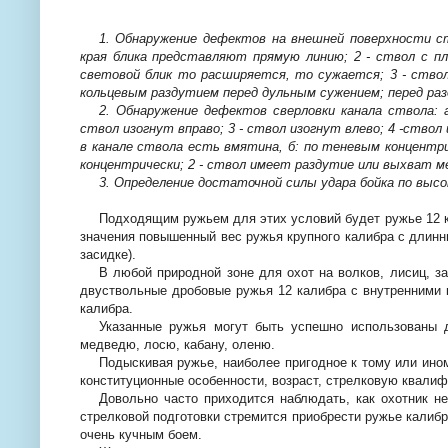
1. Обнаружение дефектов на внешней поверхности ст
края блика представляют прямую линию; 2 - ствол с п
световой блик то расширяется, то сужается; 3 - ствол
кольцевым раздутием перед дульным сужением; перед раз
2. Обнаружение дефектов сверловки канала ствола: 
ствол изогнут вправо; 3 - ствол изогнут влево; 4 -ствол
в канале ствола есть вмятина, б: по теневым концентри
концентрически; 2 - ствол имеет раздутие или выхват ме
3. Определение достаточной силы удара бойка по выс
Подходящим ружьем для этих условий будет ружье 12 к
значения повышенный вес ружья крупного калибра с длинны
засидке).
В любой природной зоне для охот на волков, лисиц, з
двуствольные дробовые ружья 12 калибра с внутренними 
калибра.
Указанные ружья могут быть успешно использованы 
медведю, лосю, кабану, оленю.
Подыскивая ружье, наиболее пригодное к тому или ино
конституционные особенности, возраст, стрелковую квали
Довольно часто приходится наблюдать, как охотник н
стрелковой подготовки стремится приобрести ружье калибр
очень кучным боем.