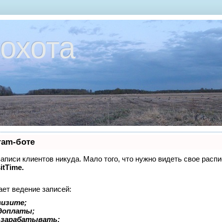
охота
ram-боте
 записи клиентов никуда. Мало того, что нужно видеть свое расп
itTime.
ает ведение записей:
визите;
едоплаты;
 зарабатывать;