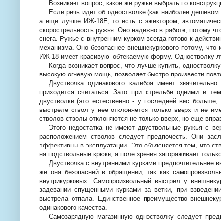
Возникает вопрос, какое же ружье выбрать по конструкц
Если речь идет об одностволке (как наиболее дешевом 
а еще лучше ИЖ-18Е, то есть с эжектором, автоматичес
скорострельность ружья. Оно надежно в работе, потому чт
снега. Ружье с внутренним курком всегда готово к действи
механизма. Оно безопаснее внешнекуркового потому, что
ИЖ-18 имеет красивую, обтекаемую форму. Одностволку лу
Когда возникает вопрос, что лучше купить, одностволку
высокую огневую мощь, позволяет быстро произвести повт
Двустволка одинакового калибра имеет значительно
приходится считаться. Зато при стрельбе одними и те
двустволки (это естественно - у последней вес больше, 
выстреле ствол у нее отклоняется только вверх и не им
стволов стволы отклоняются не только вверх, но еще вправ
Этого недостатка не имеют двуствольные ружья с ве
расположением стволов следует предпочесть. Они зас
эффективны в эксплуатации. Это объясняется тем, что ст
на подствольные крюки, а поле зрения загораживает только
Двустволка с внутренними курками предпочтительнее вн
же она безопасней в обращении, так как самопроизвол
внутрикурковых. Самопроизвольный выстрел у внешнеку
задевании спущенными курками за ветки, при взведении
выстрела отпала. Единственное преимущество внешнекур
одинакового качества.
Самозарядную магазинную одностволку следует предп