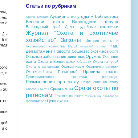
Статьи по рубрикам
вол;
Аукционы по угодьям
Библиотека
Архив журнала
сть;
Весенняя охота
Вологодская фауна
ол с
Вологодский край
Дела судебные охотничьи
Журнал "Охота и охотничье
 2 -
хозяйство"
Законы
 6 6
История охоты и
ются
Наш
охотничьего хозяйства
Музей егерской славы
департамент
Новости
Общество охотников
ООПТ
Оружие
Опасные заболевания животных
Осенняя
охота
Охота в Вологодской области
Охота на гусей
Охота с капканами
Охотминимум
Охотничьи записки
бого
Правила охоты
Охотхозяйства
Почитаем?
е, в
Производственная охотничья инспекция
Размышления про охоту
Разрешение на охоту
тать
Сроки охоты по
Сроки охоты
Способы охоты
е 20
регионам
Техника на охоте
Учимся на охотоведа
м
по
Цена охоты
фотогалерея
свои
ащей
 и с