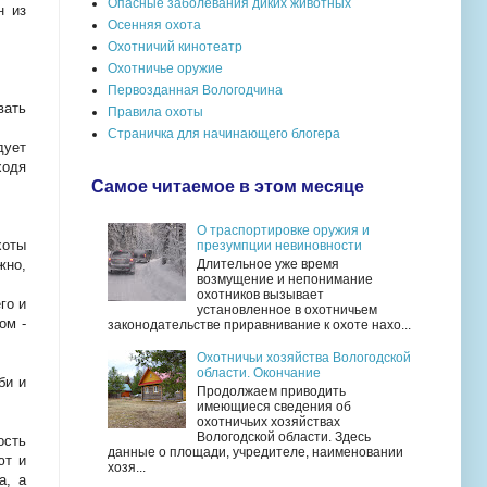
Опасные заболевания диких животных
н из
Осенняя охота
Охотничий кинотеатр
Охотничье оружие
Первозданная Вологодчина
вать
Правила охоты
Страничка для начинающего блогера
дует
ходя
Самое читаемое в этом месяце
О траспортировке оружия и
хоты
презумпции невиновности
Длительное уже время
жно,
возмущение и непонимание
охотников вызывает
го и
установленное в охотничьем
ом -
законодательстве приравнивание к охоте нахо...
Охотничьи хозяйства Вологодской
области. Окончание
би и
Продолжаем приводить
имеющиеся сведения об
охотничьих хозяйствах
Вологодской области. Здесь
ость
данные о площади, учредителе, наименовании
ют и
хозя...
а, а