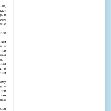
-18,
вает
ды и
щего
ужье
олее
этим
ем у
 при
нием
л.
ьным
ны и
ения
тому
ем у
 при
стве
овых
евая