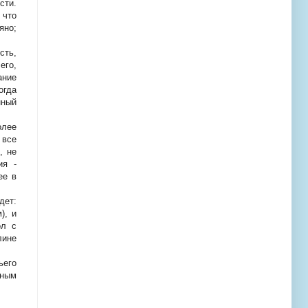
сти.
 что
яно;
сть,
его,
ание
огда
нный
олее
 все
, не
ия -
ее в
дет:
м
), и
ол с
лине
ьего
ьным