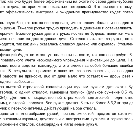
 так как оно будет более эффективным на охоте по своей дальнеубойно
ет отдача, которая может оказаться нетерпимой. Это приведет к тому,
зит эффективность выстрела и ожидаемое преимущество будет потер
 неудобно, так как за все задевает, имеет плохие баланс и посадисто
ь ружья. Тяжелое ружье трудно приводить в движение и останавливать 
нерцией. Тяжелое ружье долго в руках носить не будешь, появится жел
омент появляется долгожданная дичь. Стрелок хватается за ружье, но к
иходится, так как дичь оказалась слишком далеко или скрылась. Утомле
позади цели.
икации) будет не столь уж полезным на охоте, так как оно требует б
, правильного учета необходимого упреждения и дистанции до цели. На
чаще всего ведется навскидку, а это влечет за собой большие ошибки
и. В результате промахи становятся закономерностью, а попадан
й радости не приносит, ибо от дичи мало что остается — дробь рвет 
ходится выбросить.
ов высокой стрелковой квалификации лучшим ружьем для охоты бу
стволов, с одним стволом, имеющим получок (дульное сужение
0,5 м
3/4). Для лиц с посредственной стрелковой подготовкой - один ств
 мм
), а второй - получок. Вес ружья должен быть не более 3-
3,2 кг
при д
ючок с переключателем, действующий на оба ствола.
теряется в многообразии ружей, принадлежностей, предметов охотнич
 с внешними курками, двустволки с внутренними курками и горизонтал
оложением стволов, самозарядные магазинные ружья.