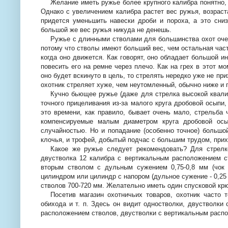
Желание иметь ружье более крупного калибра понятно,
Однако с увеличением калибра растет вес ружья, возраста
придется уменьшить навески дроби и пороха, а это сни
большой же вес ружья никуда не денешь.
Ружье с длинными стволами для большинства охот очень
потому что стволы имеют больший вес, чем остальная част
когда оно движется. Как говорят, оно обладает большой и
повесить его на ремне через плечо. Как на грех в этот м
оно будет вскинуто в цель, то стрелять нередко уже не пр
охотник стреляет хуже, чем неутомленный, обычно ниже и 
Кучно бьющее ружье (даже для стрелка высокой квалиф
точного прицеливания из-за малого круга дробовой осыпи
это времени, как правило, бывает очень мало, стрельба 
компенсируемые малым диаметром круга дробовой осып
случайностью. Но и попадание (особенно точное) большо
клочья, и трофей, добытый подчас с большим трудом, при
Какое же ружье следует рекомендовать? Для стрелк
двустволка 12 калибра с вертикальным расположением 
вторым стволом с дульным сужением 0,75-
0,8 мм
(чок 
цилиндром или цилиндр с напором (дульное сужение -
0,25
стволов 700-
720 мм
. Желательно иметь один спусковой кр
Посетив магазин охотничьих товаров, охотник часто 
обихода и т. п. Здесь он видит одностволки, двустволки
расположением стволов, двустволки с вертикальным расп