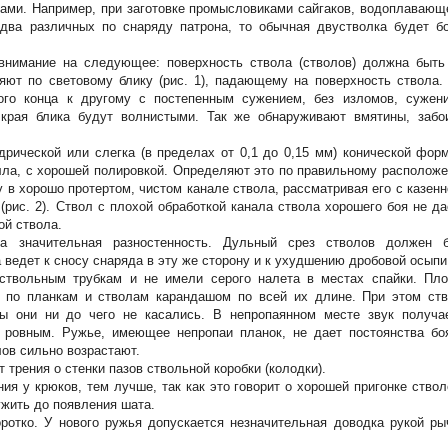
ами. Например, при заготовке промысловиками сайгаков, водоплавающ
 два различных по снаряду патрона, то обычная двустволка будет б
внимание на следующее: поверхность ствола (стволов) должна быть
яют по световому блику (рис. 1), падающему на поверхность ствола.
ого конца к другому с постепенным сужением, без изломов, сужен
 края блика будут волнистыми. Так же обнаруживают вмятины, забо
рической или слегка (в пределах от 0,1 до
0,15 мм
) конической фор
алла, с хорошей полировкой. Определяют это по правильному располож
 в хорошо протертом, чистом канале ствола, рассматривая его с казенн
(рис. 2). Ствол с плохой обработкой канала ствола хорошего боя не да
ой ствола.
а значительная разностенность. Дульный срез стволов должен 
 ведет к сносу снаряда в эту же сторону и к ухудшению дробовой осыпи
ствольным трубкам и не имели серого налета в местах спайки. Пл
м по планкам и стволам карандашом по всей их длине. При этом ст
ы они ни до чего не касались. В непропаянном месте звук получа
 ровным. Ружье, имеющее непропаи планок, не дает постоянства бо
лов сильно возрастают.
трения о стенки пазов ствольной коробки (колодки).
ия у крюков, тем лучше, так как это говорит о хорошей пригонке ствол
лужить до появления шата.
отко. У нового ружья допускается незначительная доводка рукой ры