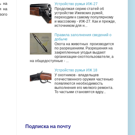
ь на
Устройство ружья ИЖ-27
Продолжая серию статей об
я на
устройстве Ижевских ружей,
вого
переходим к самому популярному
и массовому - ИЖ-27. Как и прежде,
источником для н...
Правила заполнения сведений о
добыче
Охота на животных производится
по разрешениям. Разрешения на
закрепленные угодья выдают
организации-охотпользователи, а
на общедоступные - ...
Устройство ружья ИЖ 18
У охотников - владельцев
отечественного оружия частенько
появляются необходимость
выполнения его мелкого ремонта.
То частыми становятся вдру...
Подписка на почту