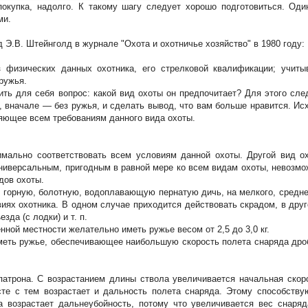
окупка, надолго. К такому шагу следует хорошо подготовиться. Оди
ми.
 Э.В. Штейнголд в журнале "Охота и охотничье хозяйство" в 1980 году:
з физических данных охотника, его стрелковой квалификации; учиты
ружья.
ить для себя вопрос: какой вид охоты он предпочитает? Для этого сле
, вначале — без ружья, и сделать вывод, что вам больше нравится. Ис
ряющее всем требованиям данного вида охоты.
мально соответствовать всем условиям данной охоты. Другой вид о
ниверсальным, пригодным в равной мере ко всем видам охоты, невозмо
дов охоты.
, горную, болотную, водоплавающую пернатую дичь, на мелкого, средне
виях охотника. В одном случае приходится действовать скрадом, в друг
зда (с лодки) и т. п.
енной местности желательно иметь ружье весом от 2,5 до
3,0 кг
.
еть ружье, обеспечивающее наибольшую скорость полета снаряда дро
патрона. С возрастанием длины ствола увеличивается начальная скор
те с тем возрастает и дальность полета снаряда. Этому способству
 возрастает дальнеубойность, потому что увеличивается вес снаряд