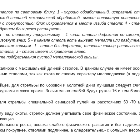
волов по световому блику. 1 - хорошо обработанный, исправный ст
лохой внешней механической обработкой, имеет волнистую поверхно
 с погнутостью; блик искривляется в месте изгиба ствола; 4 - ств
дутием блик резко расширяет-
а - по теневому треугольнику - 1 канал ствола дефектов не имеет;
 изогнут вниз; 5 - в канале ствола есть выхват металла или раздутие;
ческим кольцам: 1 - ствол без дефектов, теневые кольца располага
талла; 3 - ствол имеет искривление влево.
оте подбрасывания пустой металлической гильзы
.
алибра с максимальной длиной стволов. В данном случае не имеет осо
ми стволами, так как охота по своему характеру малоподвижна (в лодк
айцев, для стрельбы по боровой и болотной дичи лучшими следует счи
курками и эжекторами. Значительно слабей будут ружья 16 и тем боле
для стрельбы специальной свинцовой пулей на расстояниях 50
-70 
му виду охоты, стрелок должен учитывать свое физическое состояние, 
фикацию.
ебольшого роста, весьма слабого физического развития и без надлеж
ом покрупнее, стволами подлиннее, а следовательно,- с большим весом