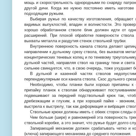
мощь и скорострельность однородными по снаряду патрон
другой дичи. Когда же нужно постоянно иметь наготове
подходящим ружьем.
Выбирая ружье по качеству изготовления, обращают 
видимых выпуклостей, впадин и волнистости. Это провер
хорошо обработанном стволе блик должен идти от одн
расширений. При плохой обработке поверхности ствола
выхваты металла и раздутия стенок ствольной трубки.
Внутреннюю поверхность канала ствола делают цилинд
направлении к дульному срезу ствола, без выхватов мет
концентрических теневых колец и по теневому треугольнику
дульной частей, направляя ствол на границу тени и света 
сильнее свинцуется, что, в свою очередь, тоже ухудшает б
В дульной и казенной частях стволов недопустим
перпендикулярным оси канала ствола. Скос дульного среза
Необходимо, чтобы планки были хорошо припаяны к 
припайку планок к стволам обнаруживают постукивание
подвешивают за передний подствольный крюк так, чтоб
дребезжащим и глухим, а при хорошей пайке - звонким,
выстрела к выстрелу, так как деформация и вибрация ство
Ствольные крюки должны иметь с обеих сторон следы от 
Чем больше (шире) и равномерней эта поверхность трен
ствольной коробке, а это значит, что ружье будет долго с
Запирающий механизм должен срабатывать четко и кор
(ключа) запирающего механизма до среднего положения.