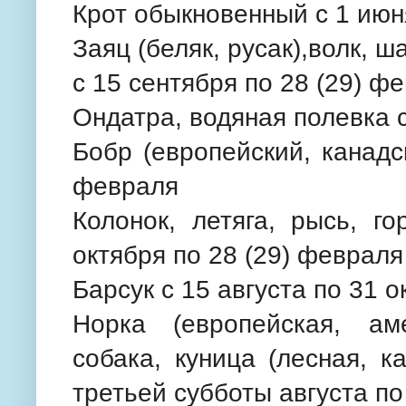
Крот обыкновенный с 1 июн
Заяц (беляк, русак),волк, ш
с 15 сентября по 28 (29) ф
Ондатра, водяная полевка с
Бобр (европейский, канадс
февраля
Колонок, летяга, рысь, го
октября по 28 (29) февраля
Барсук с 15 августа по 31 о
Норка (европейская, аме
собака, куница (лесная, к
третьей субботы августа по