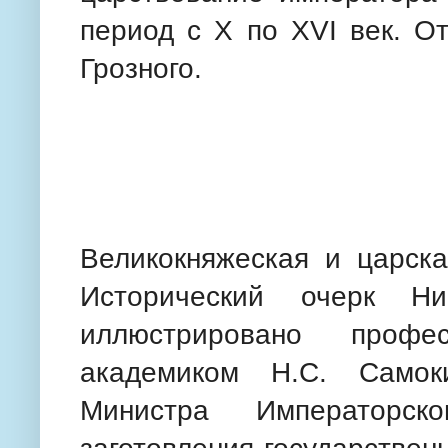
период с X по XVI век. О
Грозного.
Великокняжеская и царска
Исторический очерк Ни
иллюстрировано проф
академиком Н.С. Самок
Министра Императорск